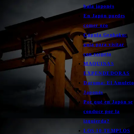
bala japonés
En Japón puedes
comer oro
Cúpula Genbaku:
guía para visitar
con respeto
MAQUINAS
EXPENDEDORAS
Daruma: El Amuleto
Japonés
Por qué en Japón se
conduce por la
izquierda?
LOS 10 TEMPLOS