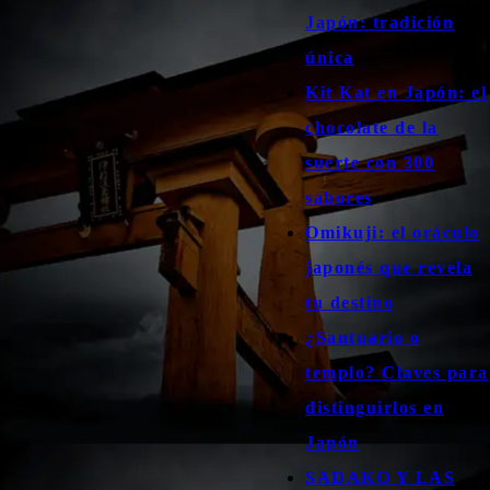
Japón: tradición
única
Kit Kat en Japón: el
chocolate de la
suerte con 300
sabores
Omikuji: el oráculo
japonés que revela
tu destino
¿Santuario o
templo? Claves para
distinguirlos en
Japón
SADAKO Y LAS