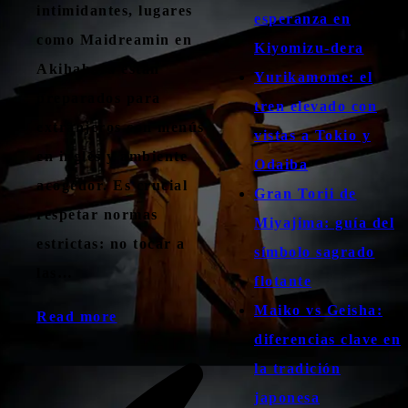
intimidantes, lugares
esperanza en
como Maidreamin en
Kiyomizu-dera
Akihabara están
Yurikamome: el
preparados para
tren elevado con
extranjeros con menús
vistas a Tokio y
en inglés y ambiente
Odaiba
acogedor. Es crucial
Gran Torii de
respetar normas
Miyajima: guía del
estrictas: no tocar a
símbolo sagrado
las…
flotante
Maiko vs Geisha:
Read more
diferencias clave en
la tradición
japonesa