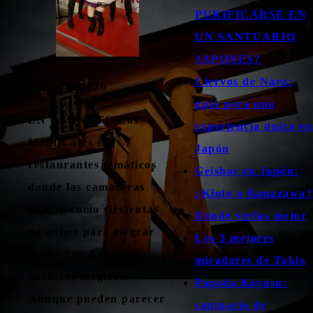
PURIFICARSE EN
UN SANTUARIO
JAPONES?
Ciervos de Nara:
abril 17, 2026
guía para una
EN 1 MINUTO Los
experiencia única en
Maid Cafés son
Japón
restaurantes temáticos
Geishas en Japón:
donde las camareras
¿Kioto o Kanazawa?
actúan como sirvientas
Dónde verlas mejor
de anime para alegrar
Los 3 mejores
tu día con bailes y
miradores de Tokio
hechizos mágicos.
Pagoda Koyasu:
Aunque pueden parecer
santuario de