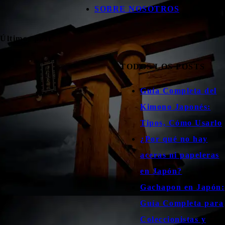
SOBRE NOSOTROS
Últimos post
TODOS LOS POSTS
Guía Completa del
Kimono Japonés:
Tipos, Cómo Usarlo
¿Por qué no hay
aceras ni papeleras
en Japón?
Gachapon en Japón:
Guía Completa para
Coleccionistas y