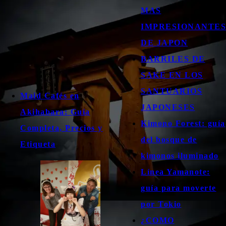
MAS
IMPRESIONANTES
DE JAPON
BARRILES DE
SAKE EN LOS
SANTUARIOS
Maid Cafés en
JAPONESES
Akihabara: Guía
Kimono Forest: guía
Completa, Precios y
del bosque de
Etiqueta
kimonos iluminado
Línea Yamanote:
guía para moverte
por Tokio
¿COMO