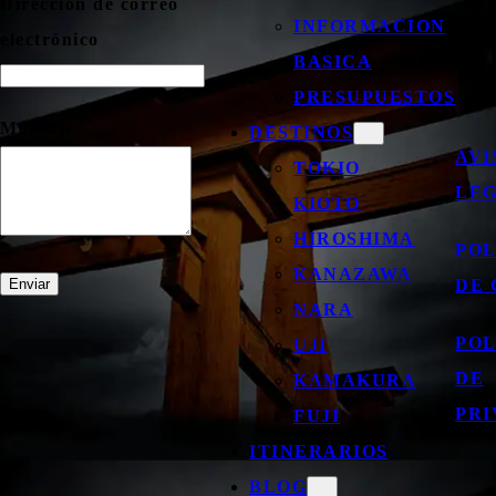
Dirección de correo
INFORMACION
electrónico
BASICA
PRESUPUESTOS
Mensaje
DESTINOS
AVI
TOKIO
LE
KIOTO
HIROSHIMA
POL
KANAZAWA
DE 
Enviar
NARA
POL
UJI
DE
KAMAKURA
PRI
FUJI
ITINERARIOS
BLOG