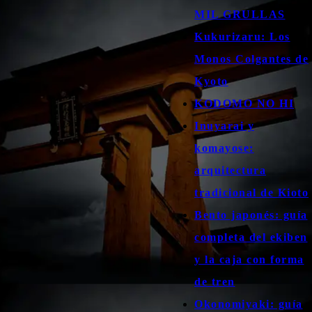
MIL GRULLAS
Kukurizaru: Los
Monos Colgantes de
Kyoto
KODOMO NO HI
Inuyarai y
komayose:
arquitectura
tradicional de Kioto
Bento japonés: guía
completa del ekiben
y la caja con forma
de tren
Okonomiyaki: guía