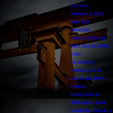
Curiosos
Yakisugi o Shou
Sugi Ban
Furoshiki
Japonés:Arte del
Paño que Envuelve
Todo
10 amuletos
japoneses de la
suerte que debes
conocer
Maid Cafés en
Akihabara: Guía
Completa, Precios y