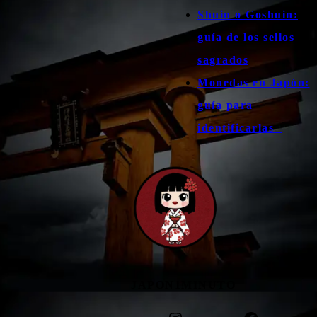
Shuin o Goshuin:
guía de los sellos
sagrados
Monedas en Japón:
guía para
identificarlas
JAPON1MINUTO