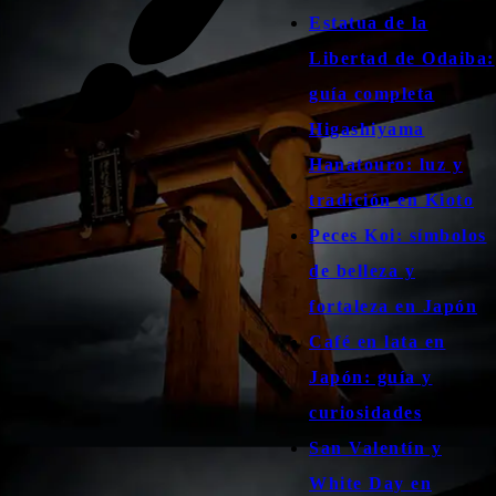
Estatua de la
Libertad de Odaiba:
guía completa
Higashiyama
Hanatouro: luz y
tradición en Kioto
Peces Koi: símbolos
de belleza y
fortaleza en Japón
Café en lata en
Japón: guía y
curiosidades
San Valentín y
White Day en