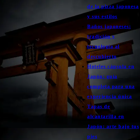
de la pizza japonesa
y sus estilos
Baños japoneses:
tradición y
tecnología al
descubierto
Hoteles cápsula en
Japón: guía
completa para una
experiencia única
Tapas de
alcantarilla en
Japón: arte bajo tus
pies