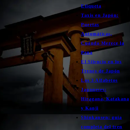
Etiqueta
Taxis en Japón:
Puertas
Automáticas,
Cuándo Merece la
Pena
El Silencio en los
Trenes de Japón
Los 3 Alfabetos
Japoneses:
Hiragana, Katakana
y Kanji
Shinkansen: guía
completa del tren