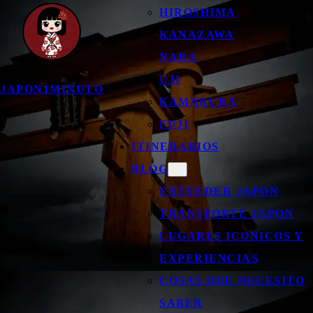
HIROSHIMA
KANAZAWA
NARA
UJI
JAPON1MINUTO
KAMAKURA
FUJI
ITINERARIOS
BLOG
ENTENDER JAPON
TRANSPORTE JAPON
LUGARES ICONICOS Y
EXPERIENCIAS
COSAS QUE NECESITO
SABER