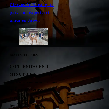
Ciervos de Nara: guía
para una experiencia
única en Japón
marzo 11, 2025
CONTENIDO EN 1
MINUTO Los ciervos
de Nara son mucho más
que un atractivo
turístico: según la
leyenda, el dios