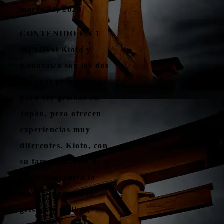
marzo 11, 2025
CONTENIDO EN 1
MINUTO Kioto y
Kanazawa son los dos
destinos principales
para ver geishas en
Japón, pero ofrecen
experiencias muy
diferentes. Kioto, con
su famoso barrio de
Gion, concentra la
mayor cantidad de
geishas y maikos,