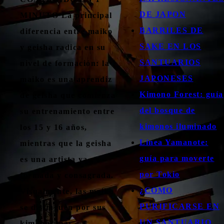
DE JAPON
MINUTO La principal
BARRILES DE
diferencia entre maiko
SAKE EN LOS
y geisha radica en su
SANTUARIOS
nivel de formación: la
JAPONESES
maiko es una aprendiz
Kimono Forest: guía
de geisha que comienza
del bosque de
su entrenamiento entre
kimonos iluminado
los 15 y 16 años,
Línea Yamanote:
mientras que la geisha
guía para moverte
es una artista ya
por Tokio
formada y consagrada.
¿COMO
Visualmente, las maiko
PURIFICARSE EN
se distinguen por sus
UN SANTUARIO
kimonos más