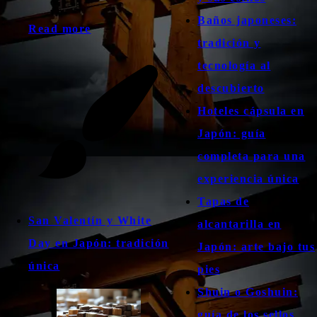
Baños japoneses:
Read more
tradición y
tecnología al
descubierto
Hoteles cápsula en
Japón: guía
completa para una
experiencia única
Tapas de
San Valentín y White
alcantarilla en
Day en Japón: tradición
Japón: arte bajo tus
única
pies
Shuin o Goshuin:
guía de los sellos