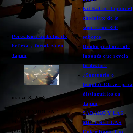
Kit Kat en Japón: el
chocolate de la
suerte con 300
Peces Koi: símbolos de
sabores
belleza y fortaleza en
Omikuji: el oráculo
Japón
japonés que revela
tu destino
¿Santuario o
templo? Claves para
distinguirlos en
marzo 8, 2025
Japón
CONTENIDO EN 1
SADAKO Y LAS
MINUTO Los peces koi
MIL GRULLAS
(nishikigoi) son mucho
Kukurizaru: Los