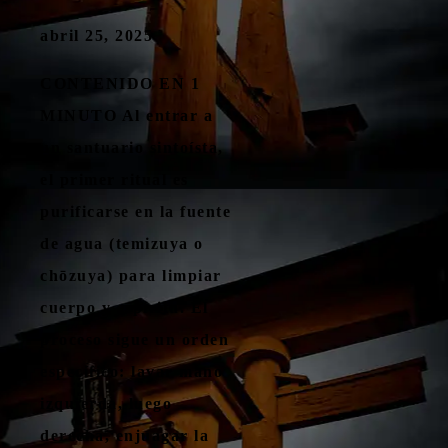
abril 25, 2025
CONTENIDO EN 1
MINUTO Al entrar a
un santuario sintoísta,
el primer ritual es
purificarse en la fuente
de agua (temizuya o
chōzuya) para limpiar
cuerpo y espíritu. El
proceso sigue un orden
específico: lavar mano
izquierda, luego
derecha, enjuagar la