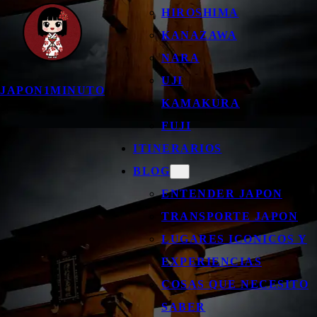
HIROSHIMA
KANAZAWA
NARA
UJI
JAPON1MINUTO
KAMAKURA
FUJI
ITINERARIOS
BLOG
ENTENDER JAPON
TRANSPORTE JAPON
LUGARES ICONICOS Y
EXPERIENCIAS
COSAS QUE NECESITO
SABER