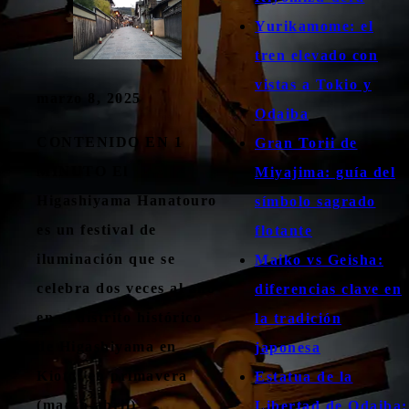
Yurikamome: el
tren elevado con
vistas a Tokio y
marzo 8, 2025
Odaiba
CONTENIDO EN 1
Gran Torii de
MINUTO El
Miyajima: guía del
Higashiyama Hanatouro
símbolo sagrado
es un festival de
flotante
iluminación que se
Maiko vs Geisha:
celebra dos veces al año
diferencias clave en
en el distrito histórico
la tradición
de Higashiyama en
japonesa
Kioto: en primavera
Estatua de la
(marzo-abril)
Libertad de Odaiba: