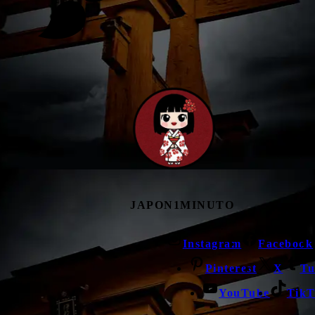
JAPON1MINUTO
Instagram
Facebook
Pinterest
X
Tu
YouTube
TikT