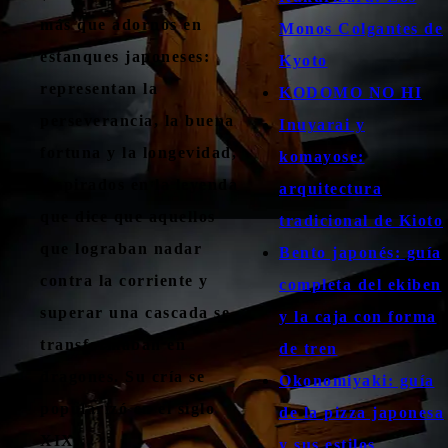
más que adornos en
Monos Colgantes de
estanques japoneses:
Kyoto
representan la
KODOMO NO HI
perseverancia, la buena
Inuyarai y
fortuna y la longevidad,
komayose:
inspirados en la leyenda
arquitectura
que dice que aquellos
tradicional de Kioto
que lograban nadar
Bento japonés: guía
contra la corriente y
completa del ekiben
superar una cascada se
y la caja con forma
transformaban en
de tren
dragones. Su cría se
Okonomiyaki: guía
popularizó en el siglo
de la pizza japonesa
XIX…
y sus estilos