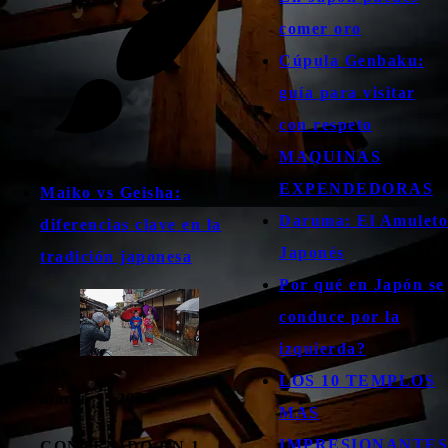
comer oro
Cúpula Genbaku:
guía para visitar
con respeto
MAQUINAS
EXPENDEDORAS
Maiko vs Geisha:
Daruma: El Amuleto
diferencias clave en la
Japonés
tradición japonesa
Por qué en Japón se
conduce por la
izquierda?
LOS 10 TEMPLOS
marzo 9, 2025
MAS
IMPRESIONANTES
CONTENIDO EN 1