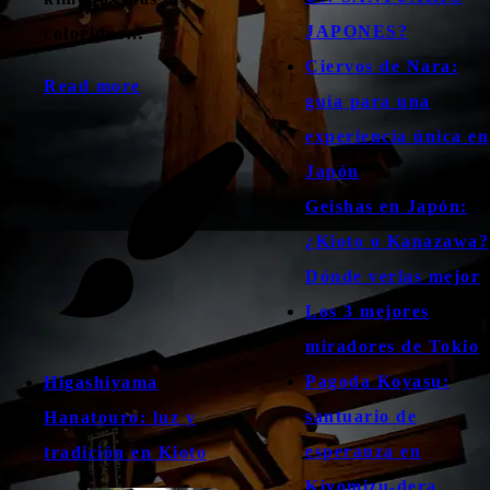
JAPONES?
coloridos…
Ciervos de Nara:
Read more
guía para una
experiencia única en
Japón
Geishas en Japón:
¿Kioto o Kanazawa?
Dónde verlas mejor
Los 3 mejores
miradores de Tokio
Pagoda Koyasu:
Higashiyama
santuario de
Hanatouro: luz y
esperanza en
tradición en Kioto
Kiyomizu-dera