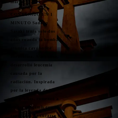
marzo 7, 2025
CONTENIDO EN 1
MINUTO Sadako
Sasaki tenía solo dos
años cuando la bomba
atómica cayó sobre
Hiroshima. A los once,
desarrolló leucemia
causada por la
radiación. Inspirada
por la leyenda de las
mil grullas, comenzó a
plegar origamis con la
esperanza de curarse y