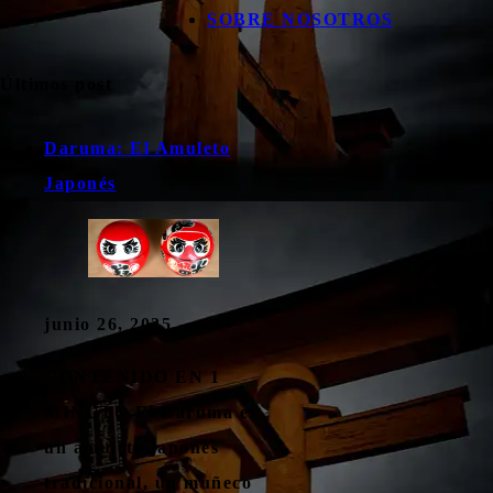
SOBRE NOSOTROS
Últimos post
Daruma: El Amuleto
Japonés
junio 26, 2025
CONTENIDO EN 1
MINUTO El Daruma es
un amuleto japonés
tradicional, un muñeco