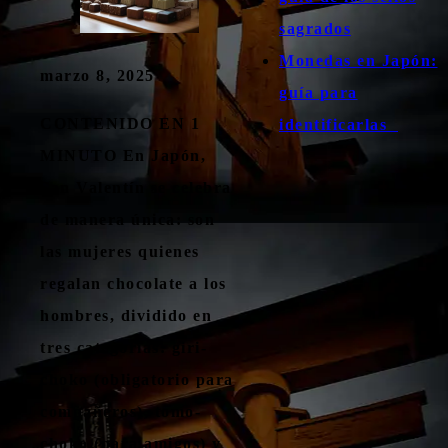
sagrados
Monedas en Japón:
marzo 8, 2025
guía para
CONTENIDO EN 1
identificarlas
MINUTO En Japón,
San Valentín se celebra
de manera única: son
las mujeres quienes
regalan chocolate a los
hombres, dividido en
tres categorías: giri-
choko (obligatorio para
compañeros), tomo-
choko (para amigos) y