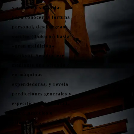
santuarios sintoístas
para conocer la fortuna
personal, desde «gran
suerte» (daikichi) hasta
«gran maldición»
(daikyō). Se adquiere
mediante una ofrenda o
en máquinas
expendedoras, y revela
predicciones generales y
específicas sobre salud,
amor, negocios o
estudios. Si…