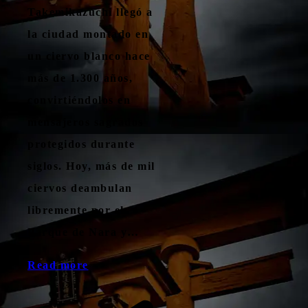
Takemikazuchi llegó a
la ciudad montado en
un ciervo blanco hace
más de 1.300 años,
convirtiéndolos en
mensajeros sagrados
protegidos durante
siglos. Hoy, más de mil
ciervos deambulan
libremente por el
Parque de Nara y…
Read more