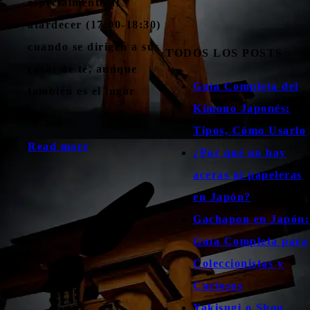
especialmente al
atardecer (17:00-18:30)
cuando se dirigen a sus
TODOS LOS POSTS
casas de té, aunque
Guía Completa del
también es el lugar
Kimono Japonés:
más…
Tipos, Cómo Usarlo
Read more
¿Por qué no hay
aceras ni papeleras
en Japón?
Gachapon en Japón:
Guía Completa para
Coleccionistas y
Curiosos
Yakisugi o Shou