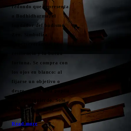
redondo que representa
a Bodhidharma, el
fundador del budismo
Zen. Simboliza
la perseverancia, la
resiliencia y la buena
fortuna. Se compra con
los ojos en blanco: al
fijarse un objetivo o
deseo, se pinta la pupila
del ojo izquierdo. Solo
cuando la meta se…
Read more