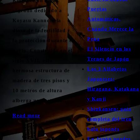
Kioto, es un lugar
Puertas
sagrado dedicado a
Automáticas,
Koyasu Kannon, la
Cuándo Merece la
diosa de la fertilidad y
Pena
la protección durante el
El Silencio en los
parto. Construida en el
Trenes de Japón
siglo XVII, esta
Los 3 Alfabetos
hermosa estructura de
Japoneses:
madera de tres pisos y
Hiragana, Katakana
10 metros de altura
y Kanji
alberga una estatua…
Shinkansen: guía
Read more
completa del tren
bala japonés
En Japón puedes