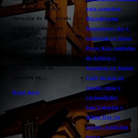
coincidiendo con la
guía completa
floración de los cerezos
Higashiyama
(sakura), y en otoño
Hanatouro: luz y
(noviembre-diciembre)
tradición en Kioto
durante el momiji
Peces Koi: símbolos
(cambio de color de las
de belleza y
hojas). Desde su
fortaleza en Japón
creación en…
Café en lata en
Japón: guía y
Read more
curiosidades
San Valentín y
White Day en
Japón: tradición
única