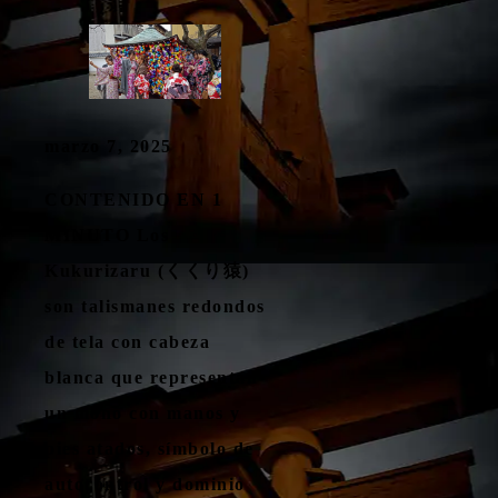
marzo 7, 2025
CONTENIDO EN 1
MINUTO Los
Kukurizaru (くくり猿)
son talismanes redondos
de tela con cabeza
blanca que representan
un mono con manos y
pies atados, símbolo de
autocontrol y dominio