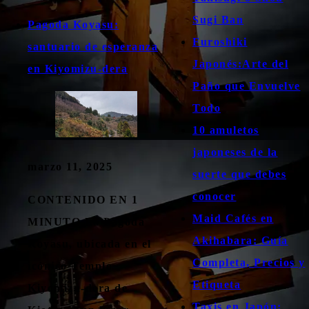
Sugi Ban
Pagoda Koyasu:
Furoshiki
santuario de esperanza
Japonés:Arte del
en Kiyomizu-dera
Paño que Envuelve
Todo
10 amuletos
japoneses de la
marzo 11, 2025
suerte que debes
conocer
CONTENIDO EN 1
Maid Cafés en
MINUTO La Pagoda
Akihabara: Guía
Koyasu, ubicada en el
Completa, Precios y
icónico Templo
Etiqueta
Kiyomizu-dera de
Taxis en Japón: