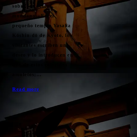
sobre los deseos
mundanos. En el
pequeño templo Yasaka
Kōshin-dō de Kyoto, los
visitantes escriben un
deseo y lo introducen en
uno de estos coloridos
amuletos;…
Read more