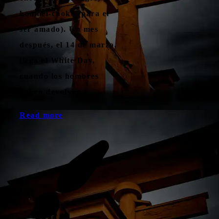
honmei-choko (para el
ser amado). Un mes
después, el 14 de marzo,
llega el White Day,
cuando los hombres
deben devolver…
Read more