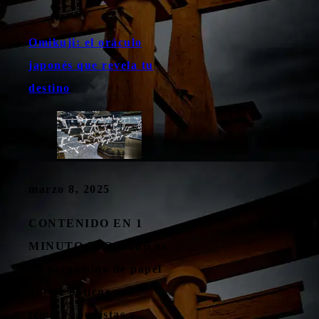
Omikuji: el oráculo
japonés que revela tu
destino
marzo 8, 2025
CONTENIDO EN 1
MINUTO El Omikuji es
un pergamino de papel
que se obtiene en
templos budistas y