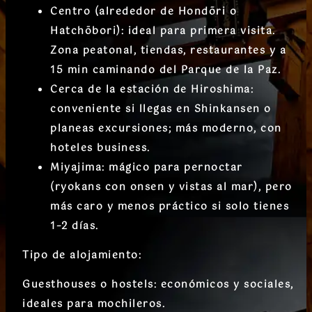
Centro (alrededor de Hondōri o
Hatchōbori)
: ideal para primera visita.
Zona peatonal, tiendas, restaurantes y a
15 min caminando del Parque de la Paz.
Cerca de la estación de Hiroshima
:
conveniente si llegas en Shinkansen o
planeas excursiones; más moderno, con
hoteles business.
Miyajima
: mágico para pernoctar
(ryokans con onsen y vistas al mar), pero
más caro y menos práctico si solo tienes
1–2 días.
Tipo de alojamiento:
Guesthouses o hostels
: económicos y sociales,
ideales para mochileros.