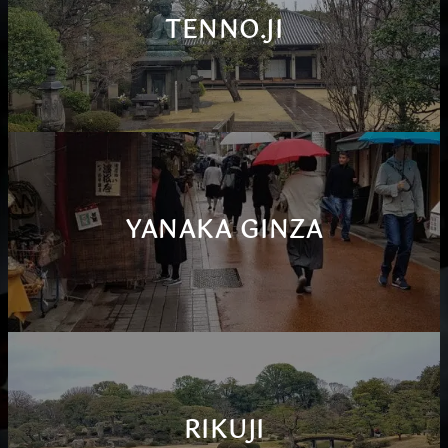
TENNO.JI
YANAKA GINZA
RIKUJI