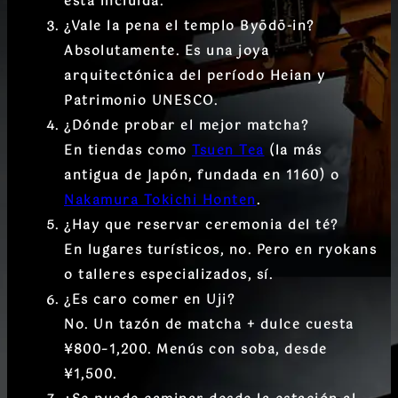
está incluida.
¿Vale la pena el templo Byōdō-in?
Absolutamente. Es una joya
arquitectónica del período Heian y
Patrimonio UNESCO.
¿Dónde probar el mejor matcha?
En tiendas como
Tsuen Tea
(la más
antigua de Japón, fundada en 1160) o
Nakamura Tokichi Honten
.
¿Hay que reservar ceremonia del té?
En lugares turísticos, no. Pero en ryokans
o talleres especializados, sí.
¿Es caro comer en Uji?
No. Un tazón de matcha + dulce cuesta
¥800–1,200. Menús con soba, desde
¥1,500.