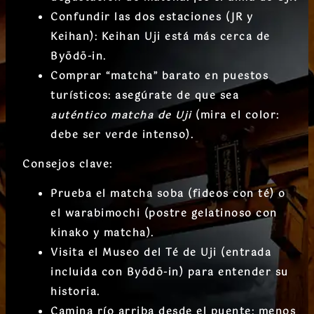
Confundir las dos estaciones (JR y
Keihan):
Keihan Uji
está más cerca de
Byōdō-in.
Comprar “matcha” barato en puestos
turísticos: asegúrate de que sea
auténtico matcha de Uji
(mira el color:
debe ser verde intenso).
Consejos clave:
Prueba el
matcha soba
(fideos con té) o
el
warabimochi
(postre gelatinoso con
kinako y matcha).
Visita el
Museo del Té de Uji
(entrada
incluida con Byōdō-in) para entender su
historia.
Camina río arriba desde el puente: menos