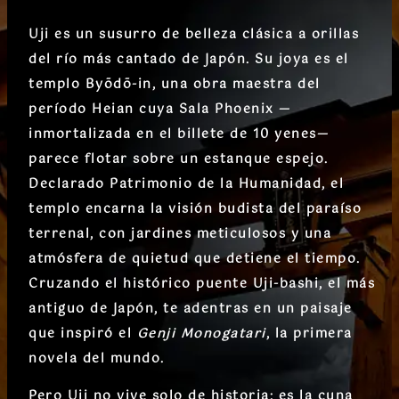
Uji es un susurro de belleza clásica a orillas
del río más cantado de Japón. Su joya es el
templo Byōdō-in
, una obra maestra del
período Heian cuya Sala Phoenix —
inmortalizada en el billete de 10 yenes—
parece flotar sobre un estanque espejo.
Declarado Patrimonio de la Humanidad, el
templo encarna la visión budista del paraíso
terrenal, con jardines meticulosos y una
atmósfera de quietud que detiene el tiempo.
Cruzando el histórico
puente Uji-bashi
, el más
antiguo de Japón, te adentras en un paisaje
que inspiró el
Genji Monogatari
, la primera
novela del mundo.
Pero Uji no vive solo de historia: es la
cuna