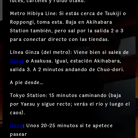
luces, carteles y ruido otaku.
Metro Hibiya Line:
Si estás cerca de Tsukiji o
Roppongi, toma esta. Baja en
Akihabara
Station
también, pero sal por la salida
2 o 3
para conectar directo con las tiendas.
Línea Ginza (del metro):
Viene bien si sales de
Ginza
o Asakusa. Igual, estación
Akihabara
,
salida
3
. A 2 minutos andando de Chuo-dori.
A pie desde…
Tokyo Station:
15 minutos caminando (baja
por Yaesu y sigue recto; verás el río y luego el
caos).
Ueno
:
Unos 20–25 minutos si te apetece
pasear