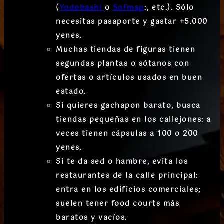
(
Yodobashi
o
Sofmap
:
, etc.). Sólo
necesitas pasaporte y gastar +5.000
yenes.
Muchas tiendas de figuras tienen
segundas plantas o sótanos
con
ofertas o artículos usados en buen
estado.
Si quieres gachapon barato, busca
tiendas pequeñas en los callejones: a
veces tienen cápsulas a
100 o 200
yenes
.
Si te da sed o hambre, evita los
restaurantes de la calle principal:
entra en los
edificios comerciales
;
suelen tener food courts más
baratos y vacíos.