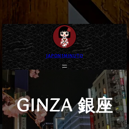
Saltar
al
contenido
JAPON1MINUTO
GINZA 銀座