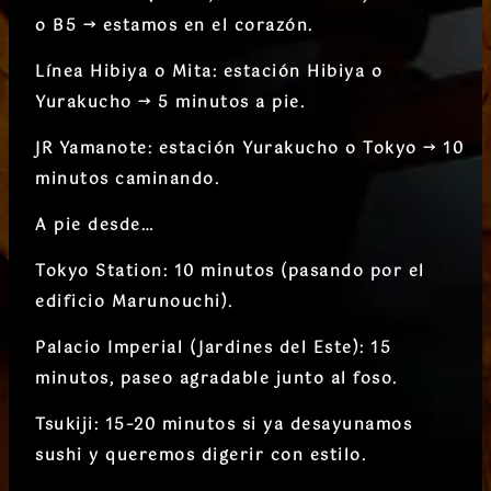
o B5 → estamos en el corazón.
Línea Hibiya o Mita
: estación
Hibiya
o
Yurakucho
→ 5 minutos a pie.
JR Yamanote
: estación
Yurakucho
o
Tokyo
→ 10
minutos caminando.
A pie desde…
Tokyo Station
: 10 minutos (pasando por el
edificio Marunouchi).
Palacio Imperial (Jardines del Este)
: 15
minutos, paseo agradable junto al foso.
Tsukiji
: 15–20 minutos si ya desayunamos
sushi y queremos digerir con estilo.