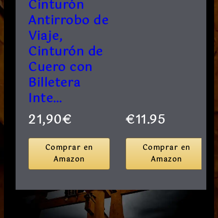
Cinturón
Antirrobo de
Viaje,
Cinturón de
Cuero con
Billetera
Inte…
21,90€
€11.95
Comprar en
Comprar en
Amazon
Amazon