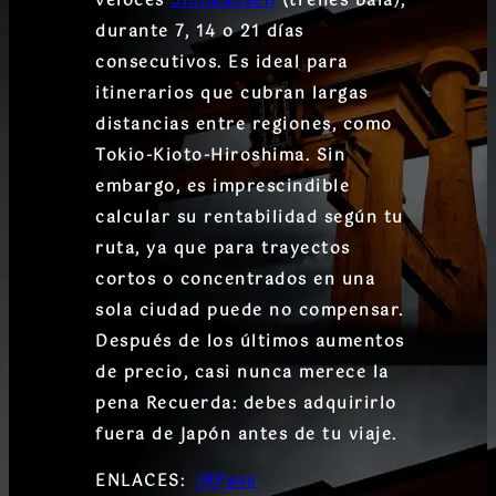
veloces
Shinkansen
(trenes bala)
,
durante 7, 14 o 21 días
consecutivos. Es ideal para
itinerarios que cubran largas
distancias entre regiones, como
Tokio-Kioto-Hiroshima. Sin
embargo,
es imprescindible
calcular su rentabilidad
según tu
ruta, ya que para trayectos
cortos o concentrados en una
sola ciudad puede no compensar.
Después de los últimos aumentos
de precio, casi nunca merece la
pena Recuerda:
debes adquirirlo
fuera de Japón antes de tu viaje
.
ENLACES:
JRPass