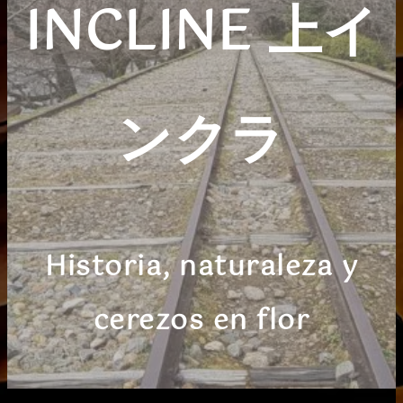
INCLINE 上イ
ンクラ
Historia, naturaleza y
cerezos en flor