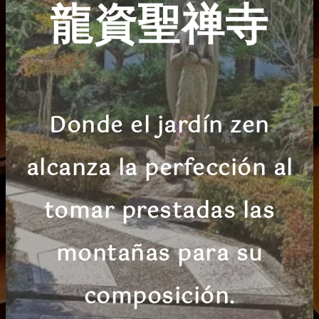
龍資聖禅寺
Donde el jardín zen
alcanza la perfección al
tomar prestadas las
montañas para su
composición.