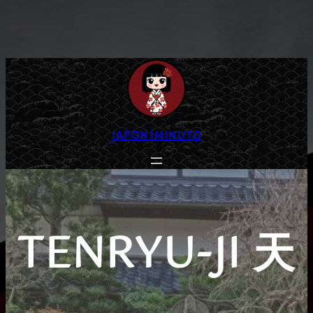
Saltar
al
contenido
JAPON1MINUTO
TENRYU-JI 天