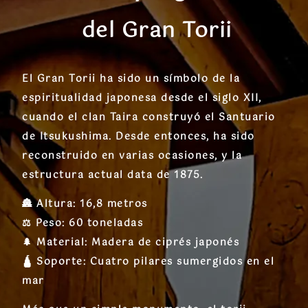
del Gran Torii
El
Gran Torii
ha sido un símbolo de la
espiritualidad japonesa desde el
siglo XII
,
cuando el clan
Taira
construyó el
Santuario
de Itsukushima
. Desde entonces, ha sido
reconstruido en varias ocasiones, y la
estructura actual data de
1875
.
🏯
Altura:
16,8 metros
⚖️
Peso:
60 toneladas
🌲
Material:
Madera de ciprés japonés
🛕
Soporte:
Cuatro pilares sumergidos en el
mar