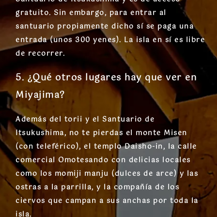
gratuito. Sin embargo, para entrar al
santuario propiamente dicho sí se paga una
entrada (unos 300 yenes). La isla en sí es libre
de recorrer.
5. ¿Qué otros lugares hay que ver en
Miyajima?
Además del torii y el Santuario de
Itsukushima, no te pierdas el monte Misen
(con teleférico), el templo Daisho-in, la calle
comercial Omotesando con delicias locales
como los momiji manju (dulces de arce) y las
ostras a la parrilla, y la compañía de los
ciervos que campan a sus anchas por toda la
isla.