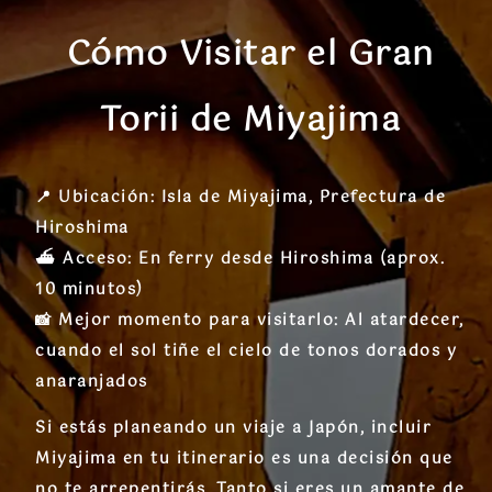
Cómo Visitar el Gran
Torii de Miyajima
📍
Ubicación:
Isla de Miyajima, Prefectura de
Hiroshima
⛴️
Acceso:
En ferry desde Hiroshima (aprox.
10 minutos)
📸
Mejor momento para visitarlo:
Al atardecer,
cuando el sol tiñe el cielo de tonos dorados y
anaranjados
Si estás planeando un viaje a Japón, incluir
Miyajima en tu itinerario es una decisión que
no te arrepentirás
. Tanto si eres un amante de