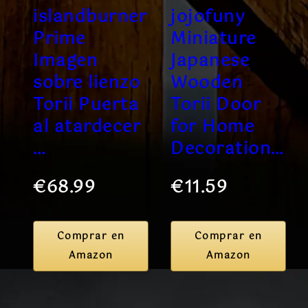
islandburner
jojofuny
Prime
Miniature
Imagen
Japanese
sobre lienzo
Wooden
Torii Puerta
Torii Door
al atardecer
for Home
…
Decoration…
€68.99
€11.59
Comprar en
Comprar en
Amazon
Amazon