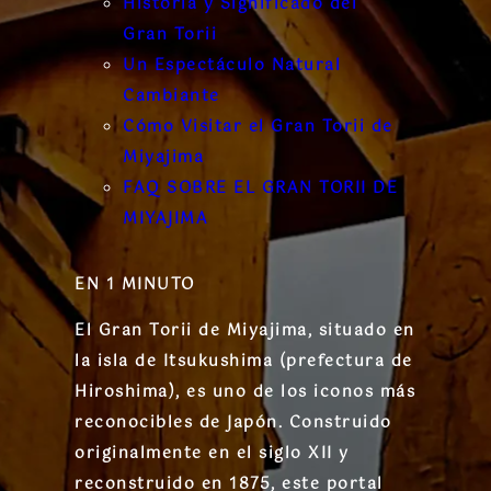
Historia y Significado del
Gran Torii
Un Espectáculo Natural
Cambiante
Cómo Visitar el Gran Torii de
Miyajima
FAQ SOBRE EL GRAN TORII DE
MIYAJIMA
EN 1 MINUTO
El Gran Torii de Miyajima, situado en
la isla de Itsukushima (prefectura de
Hiroshima), es uno de los iconos más
reconocibles de Japón. Construido
originalmente en el siglo XII y
reconstruido en 1875, este portal