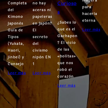
madera
Curioso
Completa
no hay
para
del
aceras ni
s
hacerla
Kimono
papeleras
eterna
¿Sabes lo
Japonés
en Japón?
que es el
Leer más
Guía de
El
Gachapon
Tipos
secreto
? El vicio
(Yukata,
del
de las
Haori,
civismo
«bolitas»
Jinbei) y
nipón EN
que nos
Consejo
1
robó el
Leer más
Leer más
corazón
Leer más