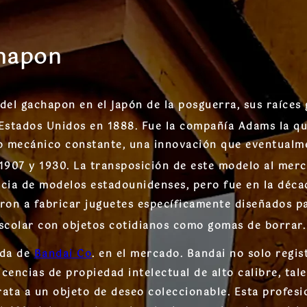
chapon
el gachapon en el Japón de la posguerra, sus raíces 
 Estados Unidos en 1888.
Fue la compañía Adams la que
jo mecánico constante, una innovación que eventualme
1907 y 1930.
La transposición de este modelo al mer
encia de modelos estadounidenses, pero fue en la déc
on a fabricar juguetes específicamente diseñados pa
scolar con objetos cotidianos como gomas de borrar.
ada de
Bandai Co
. en el mercado. Bandai no solo regi
licencias de propiedad intelectual de alto calibre, t
ta a un objeto de deseo coleccionable. Esta profesio