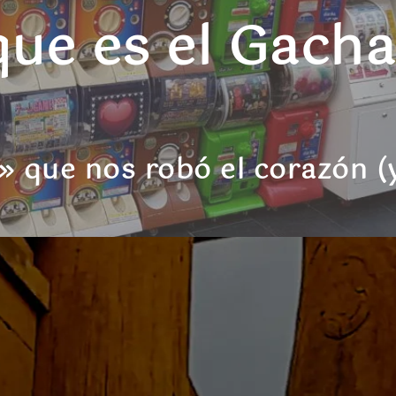
que es el Gach
as» que nos robó el corazón (