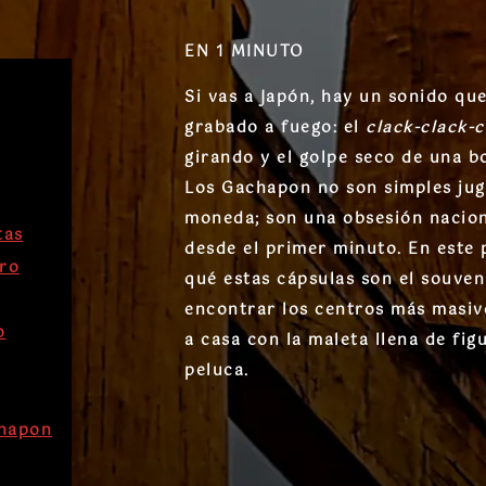
EN 1 MINUTO
Si vas a Japón, hay un sonido que
grabado a fuego: el
clack-clack-c
girando y el golpe seco de una bo
Los Gachapon no son simples ju
moneda; son una obsesión nacion
tas
desde el primer minuto. En este
ro
qué estas cápsulas son el souven
encontrar los centros más masiv
o
a casa con la maleta llena de fi
peluca.
chapon