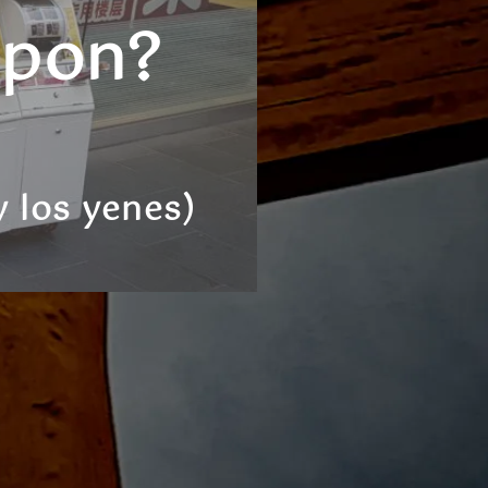
apon?
y los yenes)