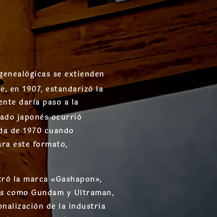
genealógicas se extienden
, en 1907, estandarizó la
nte daría paso a la
cado japonés ocurrió
ada de 1970 cuando
ra este formato,
stró la marca «Gashapon»,
ales como Gundam y Ultraman,
nalización de la industria