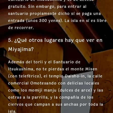
gratuito. Sin embargo, para entrar al
santuario propiamente dicho sí se paga una
entrada (unos 300 yenes). La isla en sí es libre
de recorrer.
5. ¿Qué otros lugares hay que ver en
Miyajima?
Además del torii y el Santuario de
Itsukushima, no te pierdas el monte Misen
(con teleférico), el templo Daisho-in, la calle
comercial Omotesando con delicias locales
como los momiji manju (dulces de arce) y las
ostras a la parrilla, y la compañía de los
ciervos que campan a sus anchas por toda la
isla.