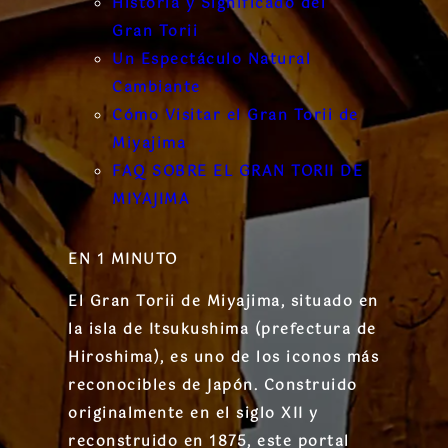
Historia y Significado del
Gran Torii
Un Espectáculo Natural
Cambiante
Cómo Visitar el Gran Torii de
Miyajima
FAQ SOBRE EL GRAN TORII DE
MIYAJIMA
EN 1 MINUTO
El Gran Torii de Miyajima, situado en
la isla de Itsukushima (prefectura de
Hiroshima), es uno de los iconos más
reconocibles de Japón. Construido
originalmente en el siglo XII y
reconstruido en 1875, este portal