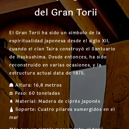
del Gran Torii
El
Gran Torii
ha sido un símbolo de la
espiritualidad japonesa desde el
siglo XII
,
cuando el clan
Taira
construyó el
Santuario
de Itsukushima
. Desde entonces, ha sido
reconstruido en varias ocasiones, y la
estructura actual data de
1875
.
🏯
Altura:
16,8 metros
⚖️
Peso:
60 toneladas
🌲
Material:
Madera de ciprés japonés
🛕
Soporte:
Cuatro pilares sumergidos en el
mar