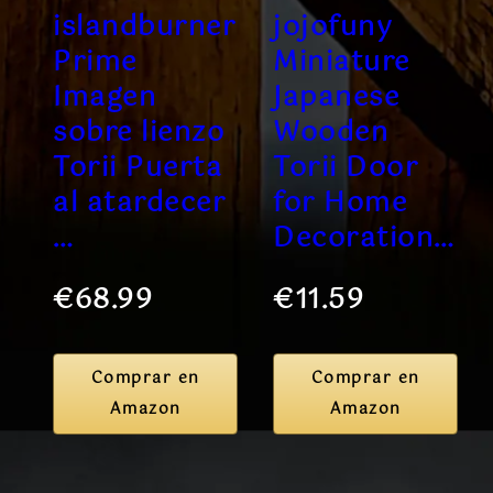
islandburner
jojofuny
Prime
Miniature
Imagen
Japanese
sobre lienzo
Wooden
Torii Puerta
Torii Door
al atardecer
for Home
…
Decoration…
€68.99
€11.59
Comprar en
Comprar en
Amazon
Amazon