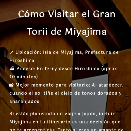
Cómo Visitar el Gran
Torii de Miyajima
📍
Ubicación:
Isla de Miyajima, Prefectura de
Hiroshima
⛴️
Acceso:
En ferry desde Hiroshima (aprox.
10 minutos)
📸
Mejor momento para visitarlo:
Al atardecer,
cuando el sol tiñe el cielo de tonos dorados y
anaranjados
Si estás planeando un viaje a Japón, incluir
Miyajima en tu itinerario es una decisión que
no te arrepentirás
. Tanto si eres un amante de