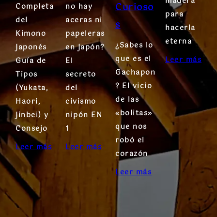
madera
Curioso
Completa
no hay
para
del
aceras ni
s
hacerla
Kimono
papeleras
eterna
¿Sabes lo
Japonés
en Japón?
que es el
Leer más
Guía de
El
Gachapon
Tipos
secreto
? El vicio
(Yukata,
del
de las
Haori,
civismo
«bolitas»
Jinbei) y
nipón EN
que nos
Consejo
1
robó el
Leer más
Leer más
corazón
Leer más