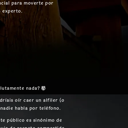
ncial para moverte por
 experto.
olutamente nada? 🤯
íais oír caer un alfiler (o
:
nadie habla por teléfono
.
te público es sinónimo de