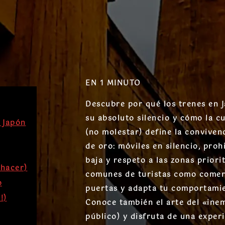
EN 1 MINUTO
Descubre por qué los trenes en 
su absoluto silencio y cómo la c
e Japón
(no molestar) define la conviven
de oro: móviles en silencio, proh
baja y respeto a las zonas priori
 hacer)
comunes de turistas como comer
o
puertas y adapta tu comportamien
!)
Conoce también el arte del «ine
público) y disfruta de una experi