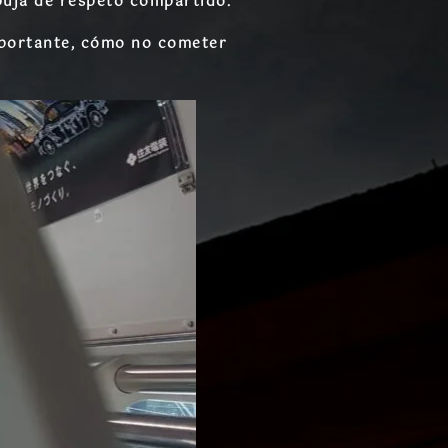
uja de respeto compartido
.
mportante,
cómo no cometer