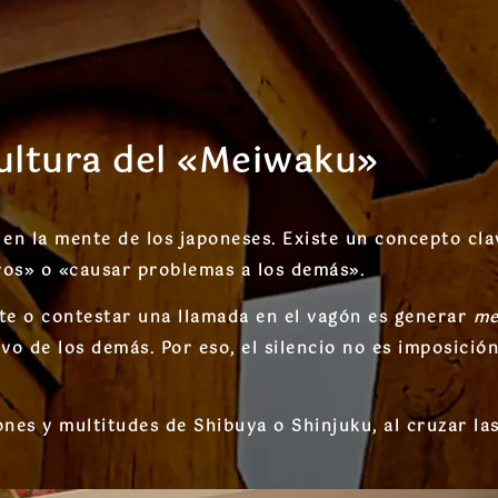
ultura del «Meiwaku»
o en la mente de los japoneses. Existe un concepto cl
ros» o «causar problemas a los demás».
nte o contestar una llamada en el vagón es generar
me
ivo de los demás. Por eso, el silencio no es imposició
ones y multitudes de Shibuya o Shinjuku, al cruzar las