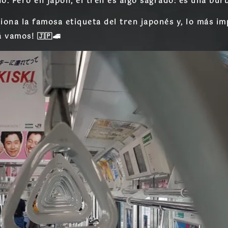
o. Pero en Japón, el tren es algo sagrado: es una
burb
ona la famosa etiqueta del tren japonés y, lo más i
á vamos! 🇯🇵🚄