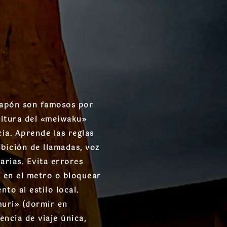
Japón son famosos por
ultura del «meiwaku»
cia. Aprende las reglas
ibición de llamadas, voz
tarias. Evita errores
 en el metro o bloquear
to al estilo local.
muri» (dormir en
encia de viaje única,