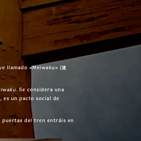
ave llamado
«Meiwaku» (迷
iwaku
. Se considera una
n, es un
pacto social de
 puertas del tren entráis en