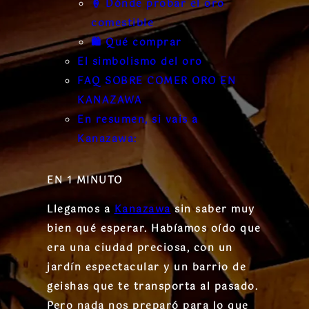
🍦 Dónde probar el oro
comestible
🛍️ Qué comprar
El simbolismo del oro
FAQ SOBRE COMER ORO EN
KANAZAWA
En resumen, si vais a
Kanazawa:
EN 1 MINUTO
Llegamos a
Kanazawa
sin saber muy
bien qué esperar. Habíamos oído que
era una ciudad preciosa, con un
jardín espectacular y un barrio de
geishas que te transporta al pasado.
Pero nada nos preparó para lo que