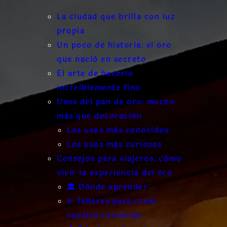
La ciudad que brilla con luz
propia
Un poco de historia: el oro
que nació en secreto
El arte de hacerlo
increíblemente fino
Usos del pan de oro: mucho
más que decoración
Los usos más conocidos
Los usos más curiosos
Consejos para viajeros: cómo
vivir la experiencia del oro
🏛️ Dónde aprender
✨ Talleres para crear
vuestro recuerdo