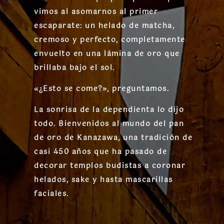
vimos al asomarnos al primer
escaparate: un helado de matcha,
cremoso y perfecto, completamente
envuelto en una lámina de oro que
brillaba bajo el sol.
«¿Esto se come?», preguntamos.
La sonrisa de la dependienta lo dijo
todo. Bienvenidos al mundo del
pan
de oro de Kanazawa
, una tradición de
casi 450 años que ha pasado de
decorar templos budistas a coronar
helados, sake y hasta mascarillas
faciales.