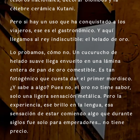
tesoros nacionales, decorar biombos y la
célebre cerámica Kutani.
Pero si hay un uso que ha conquistado a los
viajeros, ese es el gastronómico. Y aquí
llegamos al rey indiscutible: el
helado de oro
.
Lo probamos, cómo no. Un cucurucho de
helado suave llega envuelto en una lámina
entera de pan de oro comestible. Es tan
fotogénico que cuesta dar el primer mordisco.
¿Y sabe a algo? Pues no, el oro no tiene sabor,
solo una ligera sensación metálica. Pero la
experiencia, ese brillo en la lengua, esa
sensación de estar comiendo algo que durante
siglos fue solo para emperadores… no tiene
precio.