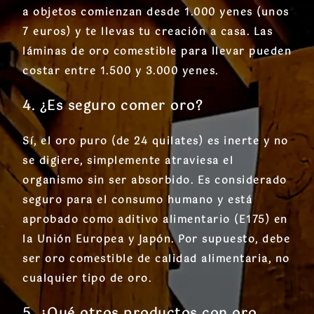
a objetos comienzan desde 1.000 yenes (unos
7 euros) y te llevas tu creación a casa. Las
láminas de oro comestible para llevar pueden
costar entre 1.500 y 3.000 yenes.
4. ¿Es seguro comer oro?
Sí, el oro puro (de 24 quilates) es inerte y no
se digiere, simplemente atraviesa el
organismo sin ser absorbido. Es considerado
seguro para el consumo humano y está
aprobado como aditivo alimentario (E175) en
la Unión Europea y Japón. Por supuesto, debe
ser oro comestible de calidad alimentaria, no
cualquier tipo de oro.
5. ¿Qué otros productos con oro