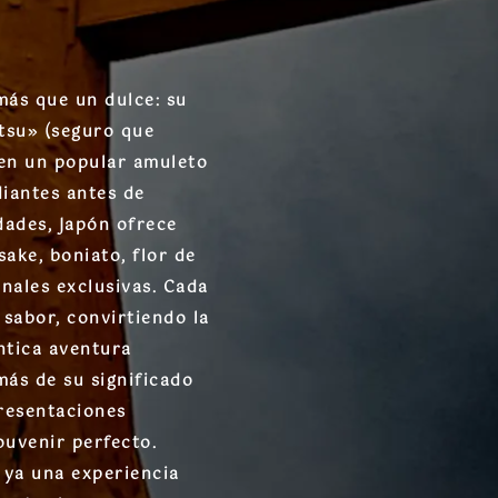
más que un dulce: su
tsu» (seguro que
 en un popular amuleto
diantes antes de
ades, Japón ofrece
ake, boniato, flor de
onales exclusivas. Cada
 sabor, convirtiendo la
ntica aventura
más de su significado
presentaciones
ouvenir perfecto.
 ya una experiencia