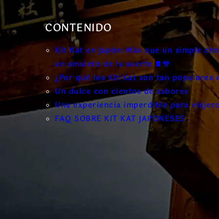
CONTENIDO
Kit Kat en Japón: Más que un simple cho
un amuleto de la suerte 🍫🎌
¿Por qué los Kit Kat son tan populares 
Un dulce con cientos de sabores
Una experiencia imperdible para viajer
FAQ SOBRE KIT KAT JAPONESES