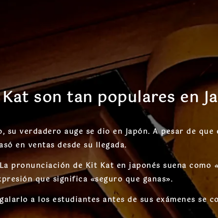
t Kat son tan populares en J
o
, su verdadero auge se dio en Japón. A pesar de que 
asó en ventas
desde su llegada.
 La pronunciación de
Kit Kat
en japonés suena como
«
resión que significa
«seguro que ganas»
.
galarlo
a los estudiantes
antes de sus exámenes se con