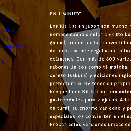
EN 1 MINUTO
Los Kit Kat en Japón son mucho 
colate,
nombre suena similar a «kitto ka
ganas), lo que los ha convertido
en Japón?
de buena suerte regalado a estu
exámenes. Con más de 300 varied
os
sabores únicos como té matcha, s
cerezo (sakura) y ediciones regi
prefectura suele tener su propio
búsqueda de Kit Kat en una auté
gastronómica para viajeros. Ade
cultural, su enorme variedad y 
especiales los convierten en el s
Probar estas versiones únicas es