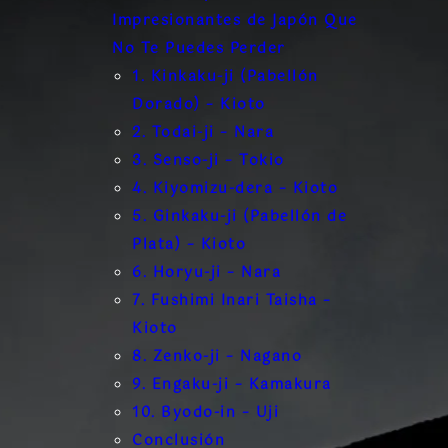
Impresionantes de Japón Que
No Te Puedes Perder
1. Kinkaku-ji (Pabellón
Dorado) – Kioto
2. Todai-ji – Nara
3. Senso-ji – Tokio
4. Kiyomizu-dera – Kioto
5. Ginkaku-ji (Pabellón de
Plata) – Kioto
6. Horyu-ji – Nara
7. Fushimi Inari Taisha –
Kioto
8. Zenko-ji – Nagano
9. Engaku-ji – Kamakura
10. Byodo-in – Uji
Conclusión