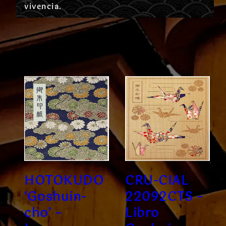
vivencia.
HOTOKUDO
CRU-CIAL
‘Goshuin-
22092CTS –
cho’ –
Libro