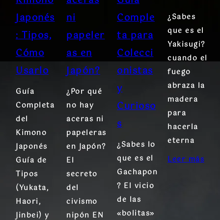
Kimono
aceras
Guía
Japonés
ni
Comple
¿Sabes
que es el
: Tipos,
papeler
ta para
Yakisugi?
Cómo
as en
Colecci
cuando el
Usarlo
Japón?
onistas
fuego
abraza la
y
Guía
¿Por qué
madera
Curioso
Completa
no hay
para
del
aceras ni
s
hacerla
Kimono
papeleras
eterna
¿Sabes lo
Japonés
en Japón?
que es el
Leer más
Guía de
El
Gachapon
Tipos
secreto
? El vicio
(Yukata,
del
de las
Haori,
civismo
«bolitas»
Jinbei) y
nipón EN