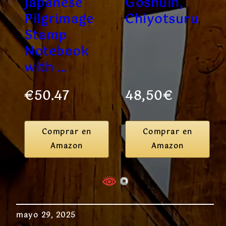
Japanese
Goshuin,
Pilgrimage
Chiyotsuru
Stamp
Notebook
with …
€50.47
48,50€
Comprar en
Comprar en
Amazon
Amazon
mayo 29, 2025