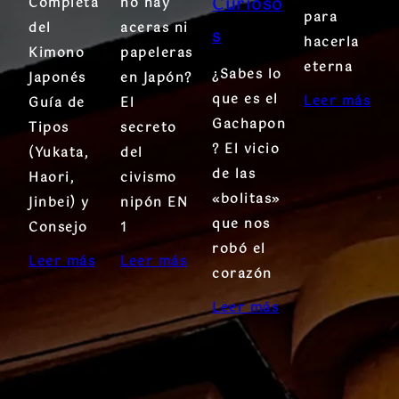
Curioso
Completa
no hay
para
del
aceras ni
s
hacerla
Kimono
papeleras
eterna
¿Sabes lo
Japonés
en Japón?
que es el
Leer más
Guía de
El
Gachapon
Tipos
secreto
? El vicio
(Yukata,
del
de las
Haori,
civismo
«bolitas»
Jinbei) y
nipón EN
que nos
Consejo
1
robó el
Leer más
Leer más
corazón
Leer más