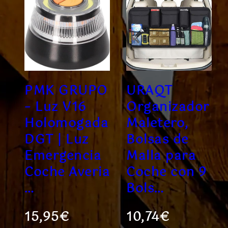
PMK GRUPO
URAQT
– Luz V16
Organizador
Holomogada
Maletero,
DGT | Luz
Bolsas de
Emergencia
Malla para
Coche Averia
Coche con 9
…
Bols…
15,95€
10,74€