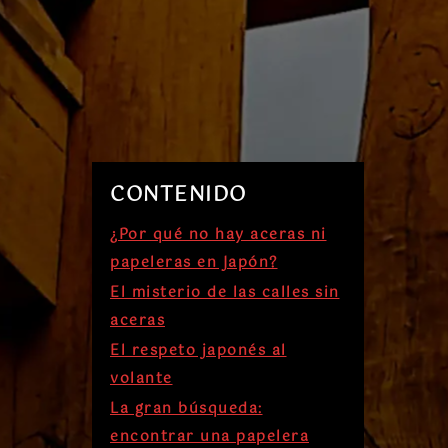
CONTENIDO
¿Por qué no hay aceras ni
papeleras en Japón?
El misterio de las calles sin
aceras
El respeto japonés al
volante
La gran búsqueda:
encontrar una papelera