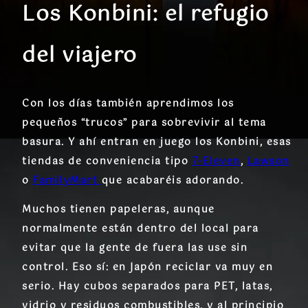
Los Konbini: el refugio
del viajero
Con los días también aprendimos los
pequeños “trucos” para sobrevivir al tema
basura. Y ahí entran en juego los Konbini, esas
tiendas de conveniencia tipo
7-Eleven
,
Lawson
o
FamilyMart
que acabaréis adorando.
Muchos tienen papeleras, aunque
normalmente están dentro del local para
evitar que la gente de fuera las use sin
control. Eso sí: en Japón reciclar va muy en
serio. Hay cubos separados para PET, latas,
vidrio y residuos combustibles, y al principio