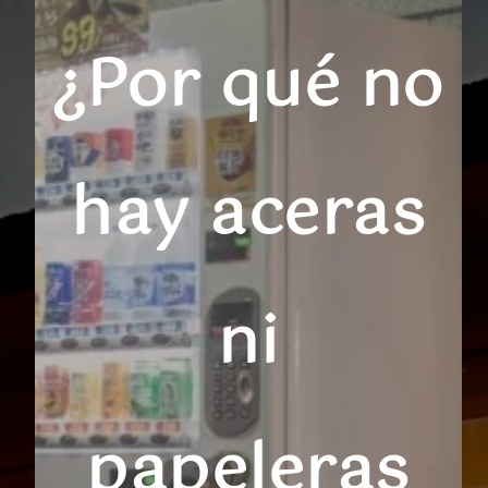
¿Por qué no
hay aceras
ni
papeleras