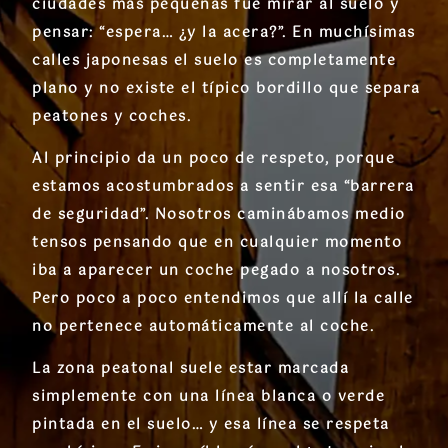
ciudades más pequeñas fue mirar al suelo y
pensar: “espera… ¿y la acera?”. En muchísimas
calles japonesas el suelo es completamente
plano y no existe el típico bordillo que separa
peatones y coches.
Al principio da un poco de respeto, porque
estamos acostumbrados a sentir esa “barrera
de seguridad”. Nosotros caminábamos medio
tensos pensando que en cualquier momento
iba a aparecer un coche pegado a nosotros.
Pero poco a poco entendimos que allí la calle
no pertenece automáticamente al coche.
La zona peatonal suele estar marcada
simplemente con una línea blanca o verde
pintada en el suelo… y esa línea se respeta