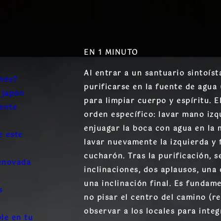
EN 1 MINUTO
Al entrar a un santuario sintoísta
nés?
purificarse en la fuente de agua
 Japón
para limpiar cuerpo y espíritu. E
ente
orden específico: lavar mano izq
enjuagar la boca con agua en la m
e este
lavar nuevamente la izquierda y 
cucharón. Tras la purificación, s
renovada
inclinaciones, dos aplausos, una 
una inclinación final. Es fundam
s
no pisar el centro del camino (re
observar a los locales para inte
le en tu