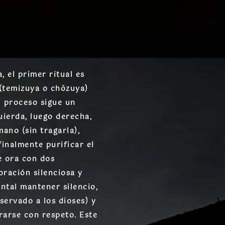
, el primer ritual es
 (temizuya o chōzuya)
l proceso sigue un
uierda, luego derecha,
ano (sin tragarla),
finalmente purificar el
e ora con dos
oración silenciosa y
ental mantener silencio,
servado a los dioses) y
grarse con respeto. Este