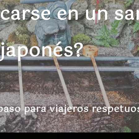
carse en un sa
japonés?
 paso para viajeros respetuo