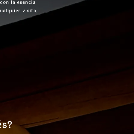
 con la esencia
ualquier visita.
és?