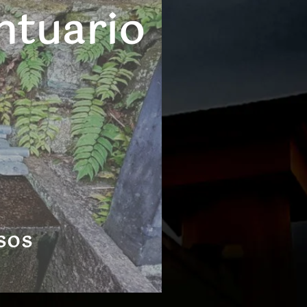
ntuario
sos