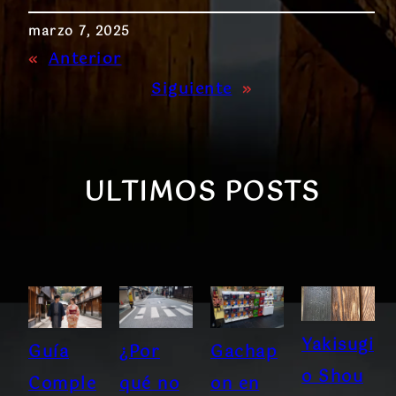
marzo 7, 2025
«
Anterior
Siguiente
»
ULTIMOS POSTS
Yakisugi
Guía
¿Por
Gachap
o Shou
Comple
qué no
on en