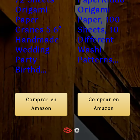
72 Sheets
PaperKiddo
Origami
Origami
Paper
Paper, 100
Cranes 5.6″
Sheets, 10
Handmade
Different
Wedding
Washi
Party
Patterns…
Birthd…
Comprar en
Comprar en
Amazon
Amazon