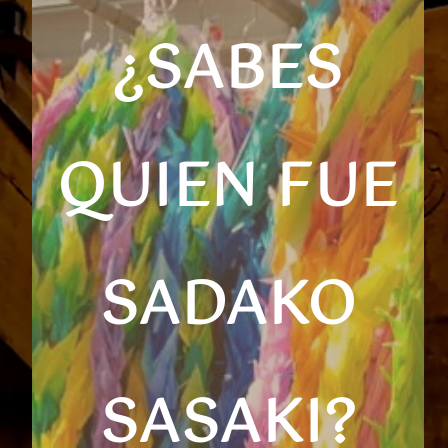
¿SABES
QUIEN FUE
SADAKO
SASAKI
?