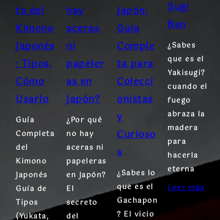
Sugi
ta del
hay
Japón:
Ban
Kimono
aceras
Guía
Japonés
ni
Comple
¿Sabes
que es el
: Tipos,
papeler
ta para
Yakisugi?
Cómo
as en
Colecci
cuando el
Usarlo
Japón?
onistas
fuego
abraza la
y
Guía
¿Por qué
madera
Curioso
Completa
no hay
para
del
aceras ni
s
hacerla
Kimono
papeleras
eterna
¿Sabes lo
Japonés
en Japón?
que es el
Leer más
Guía de
El
Gachapon
Tipos
secreto
? El vicio
(Yukata,
del