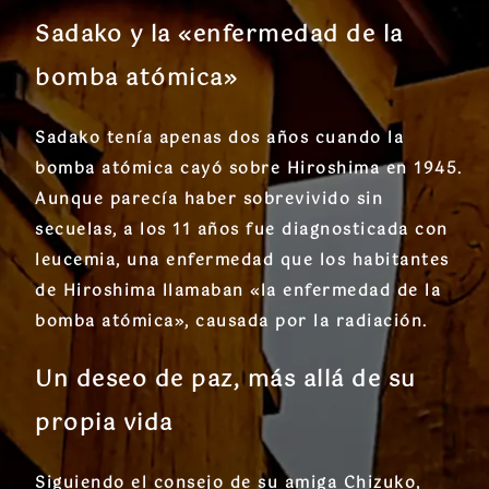
Sadako y la «enfermedad de la
bomba atómica»
Sadako tenía apenas
dos años
cuando la
bomba atómica cayó sobre Hiroshima en 1945.
Aunque parecía haber sobrevivido sin
secuelas, a los
11 años
fue diagnosticada con
leucemia
, una enfermedad que los habitantes
de Hiroshima llamaban
«la enfermedad de la
bomba atómica»
, causada por la radiación.
Un deseo de paz, más allá de su
propia vida
Siguiendo el consejo de su amiga
Chizuko
,