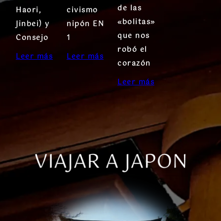
de las
Haori,
civismo
«bolitas»
Jinbei) y
nipón EN
que nos
Consejo
1
robó el
Leer más
Leer más
corazón
Leer más