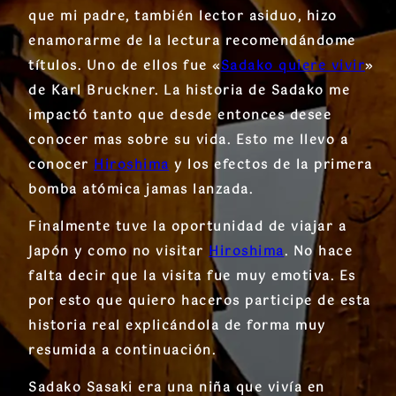
que mi padre, también lector asiduo, hizo
enamorarme de la lectura recomendándome
títulos. Uno de ellos fue «
Sadako quiere vivir
»
de Karl Bruckner. La historia de Sadako me
impactó tanto que desde entonces desee
conocer mas sobre su vida. Esto me llevo a
conocer
Hiroshima
y los efectos de la primera
bomba atómica jamas lanzada.
Finalmente tuve la oportunidad de viajar a
Japón y como no visitar
Hiroshima
. No hace
falta decir que la visita fue muy emotiva. Es
por esto que quiero haceros participe de esta
historia real explicándola de forma muy
resumida a continuación.
Sadako Sasaki era una niña que vivía en