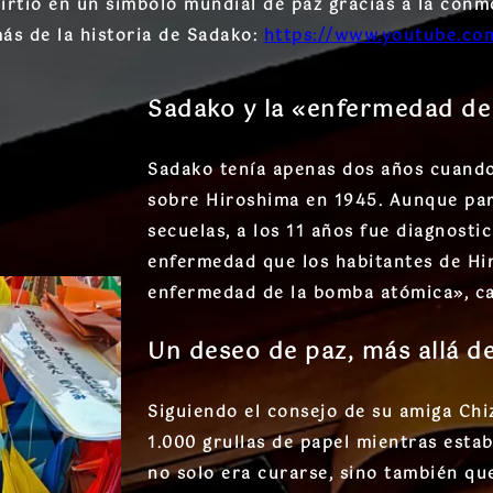
virtió en un símbolo mundial de paz gracias a la con
ás de la historia de Sadako:
https://www.youtube.c
Sadako y la «enfermedad de
Sadako tenía apenas
dos años
cuando
sobre Hiroshima en 1945. Aunque par
secuelas, a los
11 años
fue diagnosti
enfermedad que los habitantes de H
enfermedad de la bomba atómica»
, c
Un deseo de paz, más allá de
Siguiendo el consejo de su amiga
Chi
1.000 grullas de papel
mientras estaba
no solo era curarse, sino también q