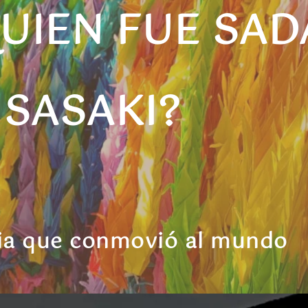
QUIEN FUE SA
SASAKI
?
ria que conmovió al mundo