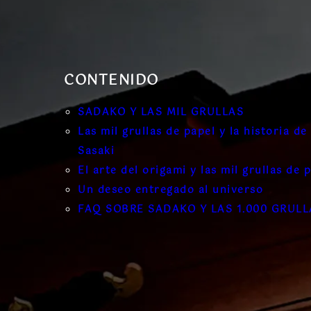
CONTENIDO
SADAKO Y LAS MIL GRULLAS
Las mil grullas de papel y la historia d
Sasaki
El arte del origami y las mil grullas de 
Un deseo entregado al universo
FAQ SOBRE SADAKO Y LAS 1.000 GRULL