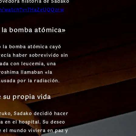
movedora historia de
Sadako
om/watch?v=7HaZeUQQzrw
 la bomba atómica»
 la bomba atómica cayó
ecía haber sobrevivido sin
cada con
leucemia
, una
iroshima llamaban
«la
ausada por la radiación.
 su propia vida
zuko
, Sadako decidió hacer
 en el hospital. Su deseo
ue
el mundo viviera en paz y