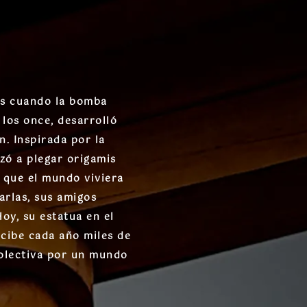
os cuando la bomba
los once, desarrolló
n. Inspirada por la
nzó a plegar origamis
 que el mundo viviera
arlas, sus amigos
oy, su estatua en el
cibe cada año miles de
colectiva por un mundo