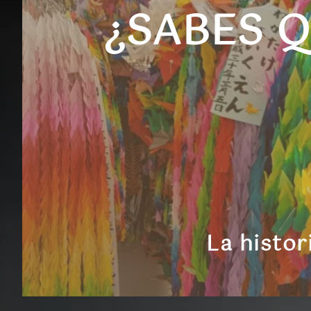
¿SABES 
L
a histo