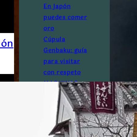
En Japón
puedes comer
oro
Cúpula
ión
Genbaku: guía
para visitar
con respeto
MAQUINAS
EXPENDEDORA
S
Daruma: El
Amuleto