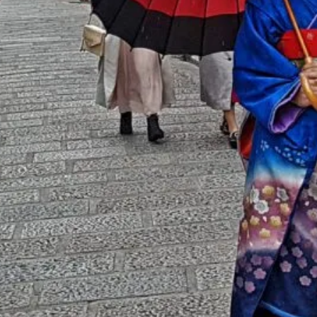
Kimono Forest:
guía del bosque
de kimonos
iluminado
Línea
Yamanote: guía
para moverte
por Tokio
¿COMO
PURIFICARSE
EN UN
SANTUARIO