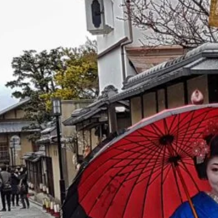
Japonés
Por qué en
Japón se
conduce por la
izquierda?
LOS 10
TEMPLOS MAS
IMPRESIONANT
ES DE JAPON
BARRILES DE
SAKE EN LOS
SANTUARIOS
JAPONESES