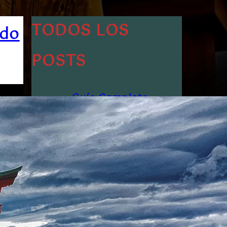
TODOS LOS
ado
POSTS
Guía Completa
del Kimono
Japonés: Tipos,
Cómo Usarlo
¿Por qué no hay
aceras ni
papeleras en
Japón?