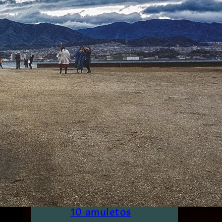
Gachapon en
Japón: Guía
Completa para
Coleccionistas
y Curiosos
Yakisugi o Shou
Sugi Ban
Furoshiki
Japonés:Arte
del Paño que
Envuelve Todo
10 amuletos