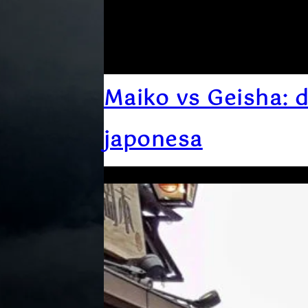
Maiko vs Geisha: d
japonesa