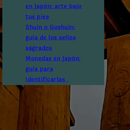
en Japón: arte bajo
tus pies
Shuin o Goshuin:
guía de los sellos
sagrados
Monedas en Japón:
guía para
identificarlas