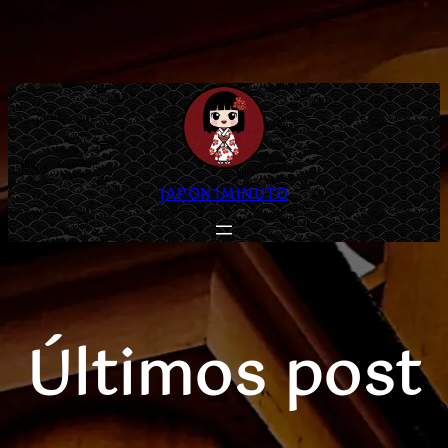
Saltar
al
contenido
JAPON1MINUTO
Últimos post