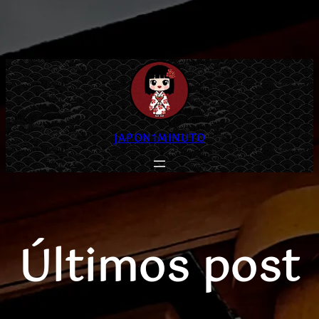
Saltar
al
contenido
JAPON1MINUTO
Últimos post