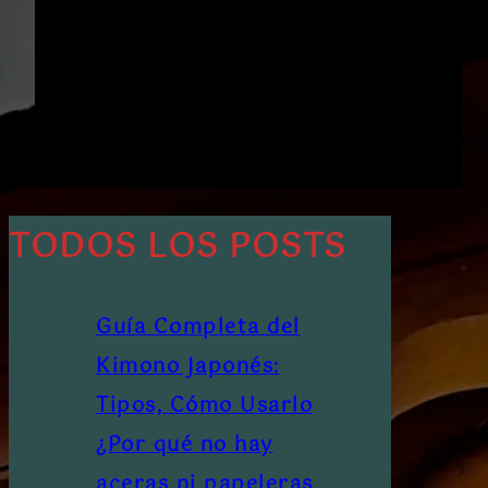
TODOS LOS POSTS
Guía Completa del
Kimono Japonés:
Tipos, Cómo Usarlo
¿Por qué no hay
aceras ni papeleras