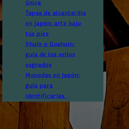
única
Tapas de alcantarilla
en Japón: arte bajo
tus pies
Shuin o Goshuin:
guía de los sellos
sagrados
Monedas en Japón:
guía para
identificarlas