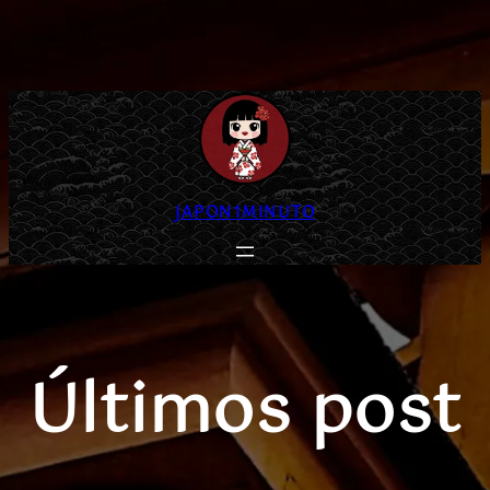
Saltar
al
contenido
JAPON1MINUTO
Últimos post